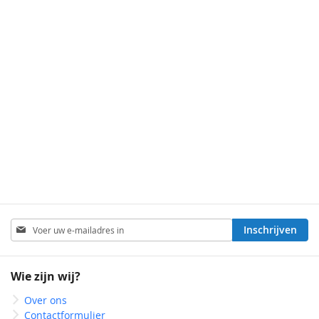
Abonneer
Inschrijven
u
op
onze
Wie zijn wij?
nieuwsbrief
Over ons
Contactformulier