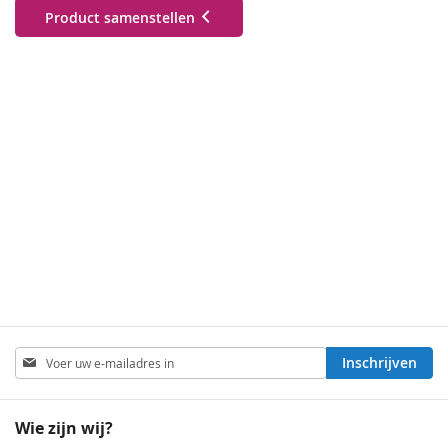
Product samenstellen
Abonneer
Inschrijven
u
op
onze
Wie zijn wij?
nieuwsbrief