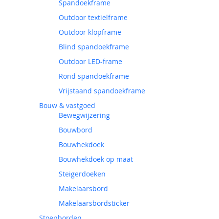
Spandoekframe
Outdoor textielframe
Outdoor klopframe
Blind spandoekframe
Outdoor LED-frame
Rond spandoekframe
Vrijstaand spandoekframe
Bouw & vastgoed
Bewegwijzering
Bouwbord
Bouwhekdoek
Bouwhekdoek op maat
Steigerdoeken
Makelaarsbord
Makelaarsbordsticker
Stoepborden