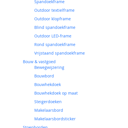
Spandoekframe
Outdoor textielframe
Outdoor klopframe
Blind spandoekframe
Outdoor LED-frame
Rond spandoekframe
Vrijstaand spandoekframe
Bouw & vastgoed
Bewegwijzering
Bouwbord
Bouwhekdoek
Bouwhekdoek op maat
Steigerdoeken
Makelaarsbord
Makelaarsbordsticker
Stoepborden